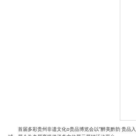
首届多彩贵州非遗文化o贵品博览会以“醉美黔韵 贵品